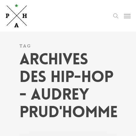
Skip
to
Men
search
main
content
TAG
ARCHIVES
DES HIP-HOP
- AUDREY
PRUD'HOMME