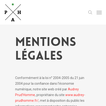
Skip
to
Men
search
main
content
MENTIONS
LÉGALES
Conformément à la loi n° 2004-2005 du 21 juin
2004 pour la confiance dans l’économie
numérique, notre site web créé par
Audrey
Prud’Homme
, propriétaire du site
www.audrey-
prudhomme.fr/
, met à disposition du public les