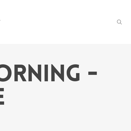
searc
T
ORNING -
E