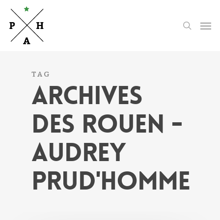
Skip
to
Men
search
main
content
TAG
ARCHIVES
DES ROUEN -
AUDREY
PRUD'HOMME