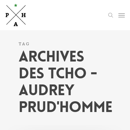
Skip
to
Men
search
main
content
TAG
ARCHIVES
DES TCHO -
AUDREY
PRUD'HOMME