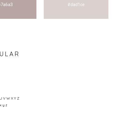
b7a6a3
#dad1ce
GULAR
 U V W X Y Z
 x y z