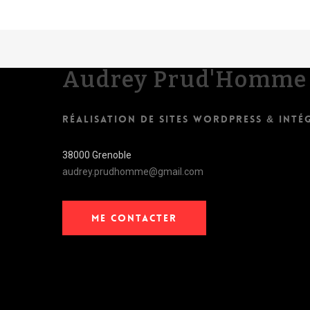
Audrey Prud'Homme
RÉALISATION DE SITES WORDPRESS & INTÉ
38000 Grenoble
audrey.prudhomme@gmail.com
ME CONTACTER