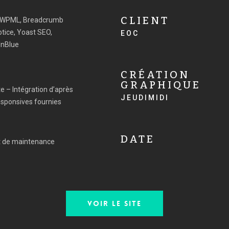
CLIENT
, WPML, Breadcrumb
tice, Yoast SEO,
EOC
InBlue
CRÉATION
GRAPHIQUE
te – Intégration d’après
JEUDIMIDI
esponsives fournies
DATE
at de maintenance
VOIR LE SITE