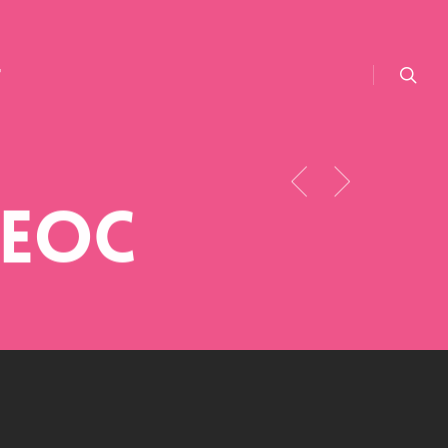
searc
T
 EOC