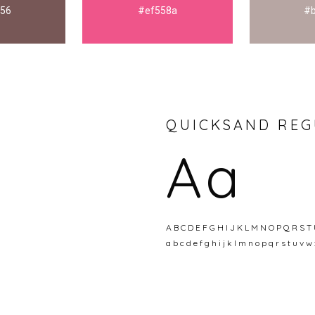
56
#ef558a
#
QUICKSAND RE
Aa
A B C D E F G H I J K L M N O P Q R S T
a b c d e f g h i j k l m n o p q r s t u v w