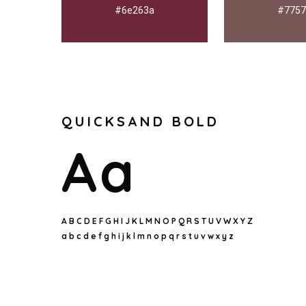
#6e263a
#7757
QUICKSAND BOLD
Aa
A B C D E F G H I J K L M N O P Q R S T U V W X Y Z
a b c d e f g h i j k l m n o p q r s t u v w x y z