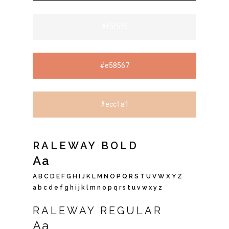
#f5f5f5
#e58567
#ecc1a1
RALEWAY BOLD
Aa
A B C D E F G H I J K L M N O P Q R S T U V W X Y Z
a b c d e f g h i j k l m n o p q r s t u v w x y z
RALEWAY REGULAR
Aa