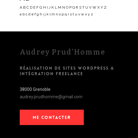
A B C D E F G H I J K L M N O P Q R S T U V W X Y Z
a b c d e f g h i j k l m n o p q r s t u v w x y z
Audrey Prud'Homme
RÉALISATION DE SITES WORDPRESS &
INTÉGRATION FREELANCE
38000 Grenoble
audrey.prudhomme@gmail.com
ME CONTACTER