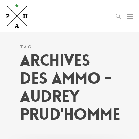
Skip
to
Men
search
main
content
TAG
ARCHIVES
DES AMMO -
AUDREY
PRUD'HOMME