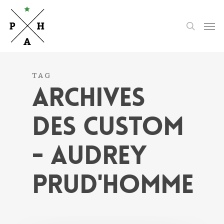
Skip
to
Men
search
main
content
TAG
ARCHIVES
DES CUSTOM
- AUDREY
PRUD'HOMME