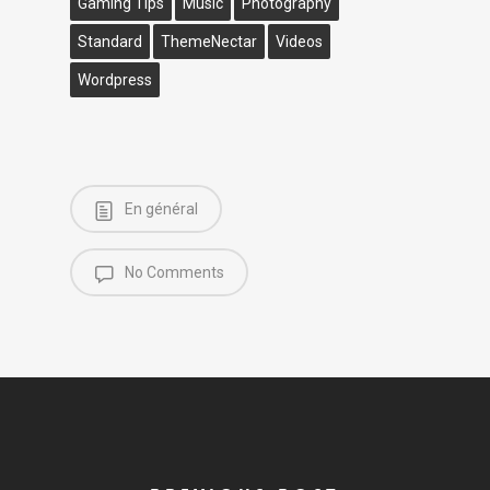
Gaming Tips
Music
Photography
Standard
ThemeNectar
Videos
Wordpress
En général
No Comments