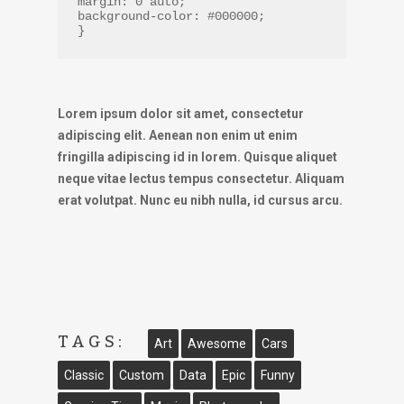
margin: 0 auto;
background-color: #000000;
}
Lorem ipsum dolor sit amet, consectetur
adipiscing elit. Aenean non enim ut enim
fringilla adipiscing id in lorem. Quisque aliquet
neque vitae lectus tempus consectetur. Aliquam
erat volutpat. Nunc eu nibh nulla, id cursus arcu.
TAGS:
Art
Awesome
Cars
Classic
Custom
Data
Epic
Funny