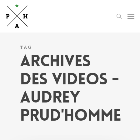
Skip
to
Men
search
main
content
TAG
ARCHIVES
DES VIDEOS -
AUDREY
PRUD'HOMME