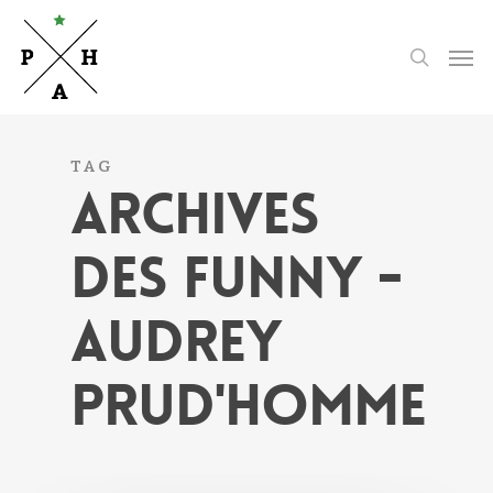
Skip
to
Men
search
main
content
TAG
ARCHIVES
DES FUNNY -
AUDREY
PRUD'HOMME