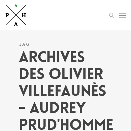
Skip
to
Men
search
main
content
TAG
ARCHIVES
DES OLIVIER
VILLEFAUNÈS
- AUDREY
PRUD'HOMME