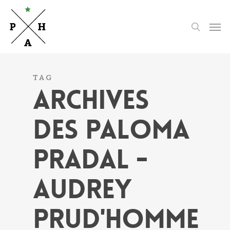
Skip
to
Men
search
main
content
TAG
ARCHIVES
DES PALOMA
PRADAL -
AUDREY
PRUD'HOMME