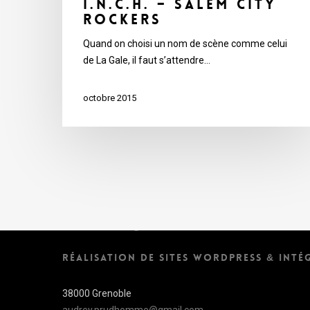
I.N.C.H. – Salem City
Rockers
Quand on choisi un nom de scène comme celui
de La Gale, il faut s’attendre…
octobre 2015
Audrey Prud'Homme
RÉALISATION DE SITES WORDPRESS & INTÉ
38000 Grenoble